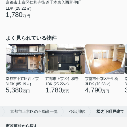
京都市上京区仁和寺街道千本東入西富仲町
1DK (25.22㎡)
1,780
万円
よく見られている物件
京都市中京区西ノ京右馬寮町
京都市上京区仁和寺街道千本東入西富仲町
京都市中京区壬生松原町
3LDK (85.19㎡)
1DK (25.22㎡)
3LDK (76.58㎡)
3
5,380
1,780
4,790
万円
万円
万円
京都市上京区の不動産一覧
今出川駅
松之下町戸建て
市区町村から探す