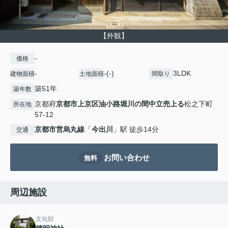
【外観】
-
価格
-
-(-)
3LDK
建物面積
土地面積
間取り
築51年
築年数
京都府
京都市上京区
油小路堀川の間中立売上る
松之下町
所在地
57-12
京都市営烏丸線
「
今出川
」駅 徒歩14分
交通
お問い合わせ
無料
周辺施設
文化財