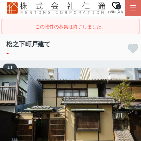
0
お気に入り
この物件の募集は終了しました。
松之下町戸建て
-
1
/
1