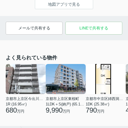
地図アプリで見る
メールで共有する
LINEで共有する
よく見られている物件
京都市上京区今出川通大宮西入元北小路町
京都市上京区東桜町
京都市中京区姉西洞院町
1R (16.95㎡)
1LDK＋S(納戸) (65.17㎡)
1DK (25.38㎡)
1
680
9,990
790
万円
万円
万円