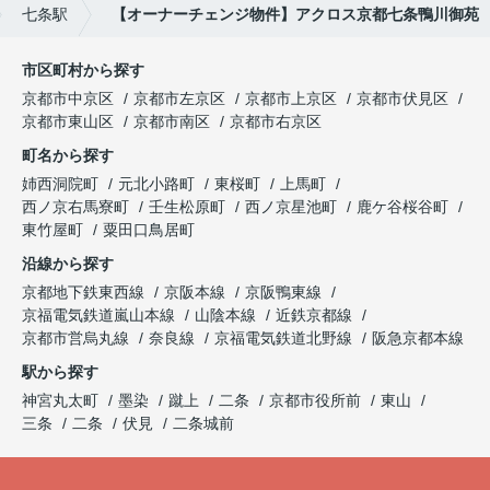
七条駅
【オーナーチェンジ物件】アクロス京都七条鴨川御苑
市区町村から探す
京都市中京区
京都市左京区
京都市上京区
京都市伏見区
京都市東山区
京都市南区
京都市右京区
町名から探す
姉西洞院町
元北小路町
東桜町
上馬町
西ノ京右馬寮町
壬生松原町
西ノ京星池町
鹿ケ谷桜谷町
東竹屋町
粟田口鳥居町
沿線から探す
京都地下鉄東西線
京阪本線
京阪鴨東線
京福電気鉄道嵐山本線
山陰本線
近鉄京都線
京都市営烏丸線
奈良線
京福電気鉄道北野線
阪急京都本線
駅から探す
神宮丸太町
墨染
蹴上
二条
京都市役所前
東山
三条
二条
伏見
二条城前