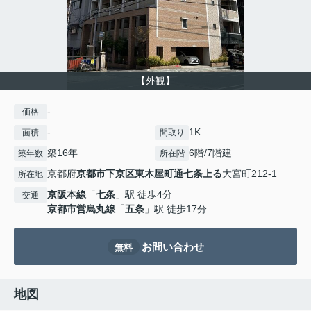
【外観】
-
価格
-
1K
面積
間取り
築16年
6階/7階建
築年数
所在階
京都府
京都市下京区
東木屋町通七条上る
大宮町212-1
所在地
京阪本線
「
七条
」駅 徒歩4分
交通
京都市営烏丸線
「
五条
」駅 徒歩17分
お問い合わせ
無料
地図