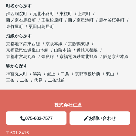
町名から探す
姉西洞院町
元北小路町
東桜町
上馬町
西ノ京右馬寮町
壬生松原町
西ノ京星池町
鹿ケ谷桜谷町
東竹屋町
粟田口鳥居町
沿線から探す
京都地下鉄東西線
京阪本線
京阪鴨東線
京福電気鉄道嵐山本線
山陰本線
近鉄京都線
京都市営烏丸線
奈良線
京福電気鉄道北野線
阪急京都本線
駅から探す
神宮丸太町
墨染
蹴上
二条
京都市役所前
東山
三条
二条
伏見
二条城前
株式会社仁通
075-682-7577
お問い合わせ
〒601-8416