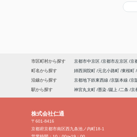
市区町村から探す
京都市中京区
京都市左京区
京
町名から探す
姉西洞院町
元北小路町
東桜町
沿線から探す
京都地下鉄東西線
京阪本線
京
駅から探す
神宮丸太町
墨染
蹴上
二条
京
株式会社仁通
〒601-8416
京都府京都市南区西九条池ノ内町18-1
営業時間：
10：00〜19：00