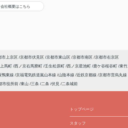
会社概要はこちら
都市上京区
京都市伏見区
京都市東山区
京都市南区
京都市右京区
上馬町
西ノ京右馬寮町
壬生松原町
西ノ京星池町
鹿ケ谷桜谷町
東竹
阪鴨東線
京福電気鉄道嵐山本線
山陰本線
近鉄京都線
京都市営烏丸線
都市役所前
東山
三条
二条
伏見
二条城前
トップページ
スタッフ