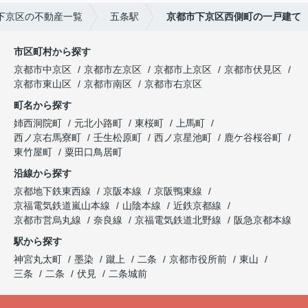
下京区の不動産一覧
五条駅
京都市下京区西側町の一戸建て
市区町村から探す
京都市中京区
京都市左京区
京都市上京区
京都市伏見区
京都市東山区
京都市南区
京都市右京区
町名から探す
姉西洞院町
元北小路町
東桜町
上馬町
西ノ京右馬寮町
壬生松原町
西ノ京星池町
鹿ケ谷桜谷町
東竹屋町
粟田口鳥居町
沿線から探す
京都地下鉄東西線
京阪本線
京阪鴨東線
京福電気鉄道嵐山本線
山陰本線
近鉄京都線
京都市営烏丸線
奈良線
京福電気鉄道北野線
阪急京都本線
駅から探す
神宮丸太町
墨染
蹴上
二条
京都市役所前
東山
三条
二条
伏見
二条城前