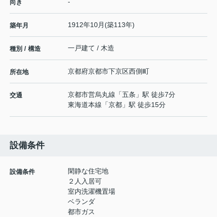
-
向き
1912年10月(築113年)
築年月
一戸建て / 木造
種別 / 構造
京都府
京都市下京区
西側町
所在地
京都市営烏丸線
「
五条
」駅 徒歩7分
交通
東海道本線
「
京都
」駅 徒歩15分
設備条件
閑静な住宅地
設備条件
２人入居可
室内洗濯機置場
ベランダ
都市ガス