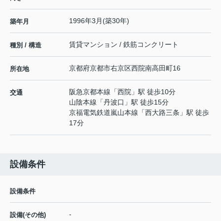
1996年3月(築30年)
築年月
賃貸マンション / 鉄筋コンクリート
種別 / 構造
京都府
京都市右京区
西院南高田町
16
所在地
阪急京都本線
「
西院
」駅 徒歩10分
交通
山陰本線
「
丹波口
」駅 徒歩15分
京福電気鉄道嵐山本線
「
西大路三条
」駅 徒歩
17分
設備条件
設備条件
-
設備(その他)