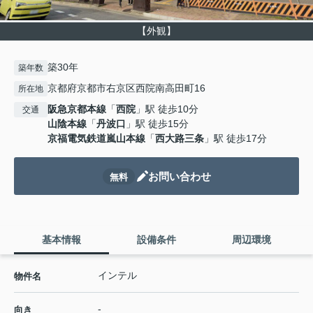
【外観】
築30年
築年数
京都府京都市右京区西院南高田町16
所在地
阪急京都本線
「
西院
」駅 徒歩10分
交通
山陰本線
「
丹波口
」駅 徒歩15分
京福電気鉄道嵐山本線
「
西大路三条
」駅 徒歩17分
お問い合わせ
無料
基本情報
設備条件
周辺環境
インテル
物件名
-
向き