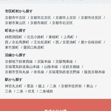
市区町村から探す
京都市中京区
京都市左京区
京都市上京区
京都市伏見区
京都市東山区
京都市南区
京都市右京区
町名から探す
姉西洞院町
元北小路町
東桜町
上馬町
西ノ京右馬寮町
壬生松原町
西ノ京星池町
鹿ケ谷桜谷町
東竹屋町
粟田口鳥居町
沿線から探す
京都地下鉄東西線
京阪本線
京阪鴨東線
京福電気鉄道嵐山本線
山陰本線
近鉄京都線
京都市営烏丸線
奈良線
京福電気鉄道北野線
阪急京都本線
駅から探す
神宮丸太町
墨染
蹴上
二条
京都市役所前
東山
三条
二条
伏見
二条城前