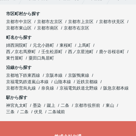
市区町村から探す
京都市中京区
京都市左京区
京都市上京区
京都市伏見区
京都市東山区
京都市南区
京都市右京区
町名から探す
姉西洞院町
元北小路町
東桜町
上馬町
西ノ京右馬寮町
壬生松原町
西ノ京星池町
鹿ケ谷桜谷町
東竹屋町
粟田口鳥居町
沿線から探す
京都地下鉄東西線
京阪本線
京阪鴨東線
京福電気鉄道嵐山本線
山陰本線
近鉄京都線
京都市営烏丸線
奈良線
京福電気鉄道北野線
阪急京都本線
駅から探す
神宮丸太町
墨染
蹴上
二条
京都市役所前
東山
三条
二条
伏見
二条城前