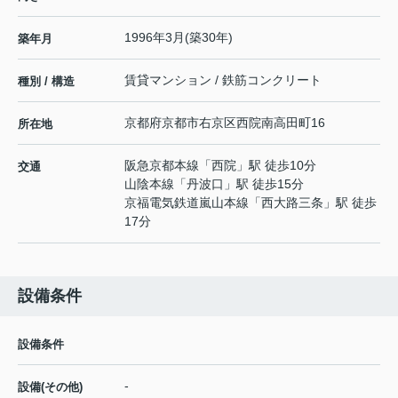
1996年3月(築30年)
築年月
賃貸マンション / 鉄筋コンクリート
種別 / 構造
京都府
京都市右京区
西院南高田町
16
所在地
阪急京都本線
「
西院
」駅 徒歩10分
交通
山陰本線
「
丹波口
」駅 徒歩15分
京福電気鉄道嵐山本線
「
西大路三条
」駅 徒歩
17分
設備条件
設備条件
-
設備(その他)