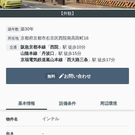
【外観】
築30年
築年数
京都府京都市右京区西院南高田町16
所在地
阪急京都本線
「
西院
」駅 徒歩10分
交通
山陰本線
「
丹波口
」駅 徒歩15分
京福電気鉄道嵐山本線
「
西大路三条
」駅 徒歩17分
お問い合わせ
無料
基本情報
設備条件
周辺環境
インテル
物件名
-
向き