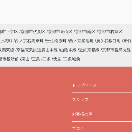
都市上京区
京都市伏見区
京都市東山区
京都市南区
京都市右京区
上馬町
西ノ京右馬寮町
壬生松原町
西ノ京星池町
鹿ケ谷桜谷町
東竹
阪鴨東線
京福電気鉄道嵐山本線
山陰本線
近鉄京都線
京都市営烏丸線
都市役所前
東山
三条
二条
伏見
二条城前
トップページ
スタッフ
お客様の声
ブログ