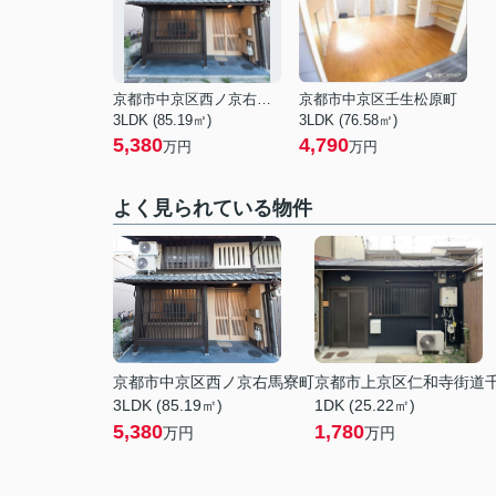
京都市中京区西ノ京右馬寮町
京都市中京区壬生松原町
3LDK (85.19㎡)
3LDK (76.58㎡)
5,380
4,790
万円
万円
よく見られている物件
京都市中京区西ノ京右馬寮町
京都市上京区仁和寺街道
3LDK (85.19㎡)
1DK (25.22㎡)
5,380
1,780
万円
万円