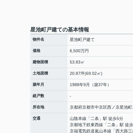
星池町戸建ての基本情報
物件名
星池町戸建て
価格
6,500万円
建物面積
53.83㎡
土地面積
20.87坪(69.02㎡)
築年月
1988年9月（築37年）
総戸数
-
所在地
京都府
京都市中京区
西ノ京星池町
交通
山陰本線
「
二条
」駅 徒歩5分
京都地下鉄東西線
「
二条
」駅 徒歩
京福電気鉄道嵐山本線
「
西大路三