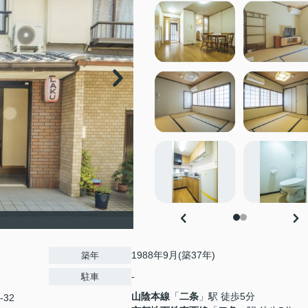
1988年9月(築37年)
築年
-
駐車
山陰本線
「
二条
」駅 徒歩5分
-32