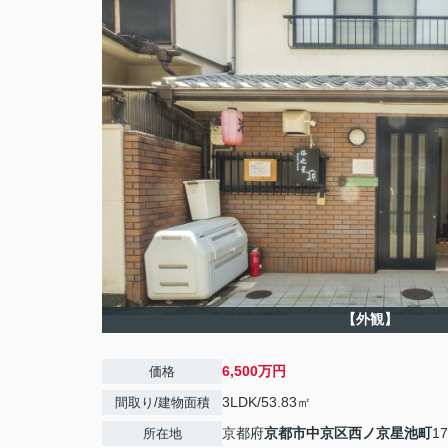
【外観】
6,500万円
価格
3LDK/53.83㎡
間取り/建物面積
京都府
京都市中京区
西ノ京星池町
17
所在地