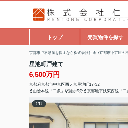
トップ
売買物件を探す
京都市で不動産を探すなら株式会社仁通
京都市中京区の
星池町戸建て
6,500万円
京都府
京都市中京区
西ノ京星池町
17-32
山陰本線「二条」駅徒歩5分
京都地下鉄東西線「二
1
/
11