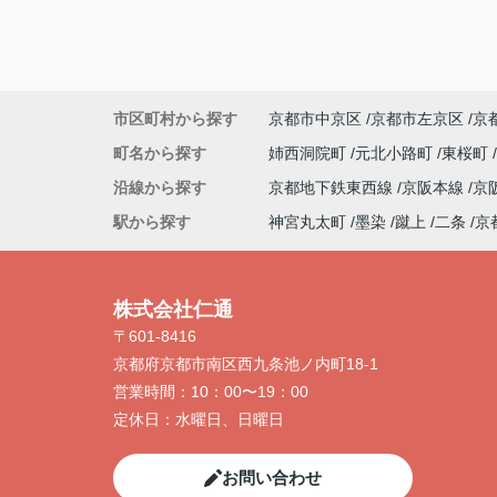
市区町村から探す
京都市中京区
京都市左京区
京
町名から探す
姉西洞院町
元北小路町
東桜町
沿線から探す
京都地下鉄東西線
京阪本線
京
駅から探す
神宮丸太町
墨染
蹴上
二条
京
株式会社仁通
〒601-8416
京都府京都市南区西九条池ノ内町18-1
営業時間：
10：00〜19：00
定休日：
水曜日、日曜日
お問い合わせ