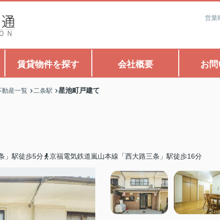
営業
賃貸物件を探す
会社概要
お問
星池町戸建て
不動産一覧
二条駅
条」駅徒歩5分
京福電気鉄道嵐山本線「西大路三条」駅徒歩16分