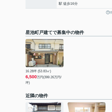
駅 徒歩16分
星池町戸建てで募集中の物件
16.28坪 (53.83㎡)
6,500
万円(399.26万円/
坪)
近隣の物件