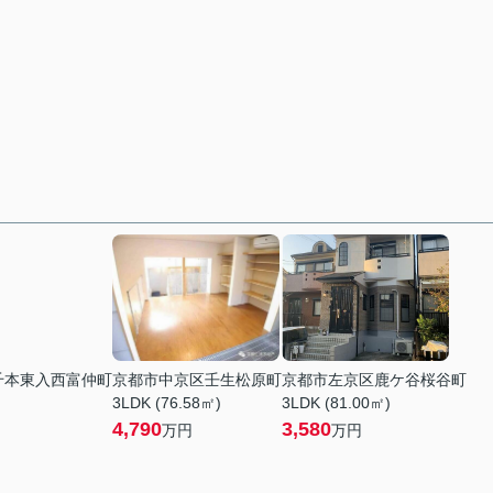
千本東入西富仲町
京都市中京区壬生松原町
京都市左京区鹿ケ谷桜谷町
3LDK (76.58㎡)
3LDK (81.00㎡)
4,790
3,580
万円
万円