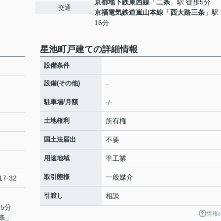
京都地下鉄東西線
「
二条
」駅 徒歩5分
交通
京福電気鉄道嵐山本線
「
西大路三条
」駅
16分
星池町戸建ての詳細情報
設備条件
設備(その他)
-
駐車場/月額
-/-
土地権利
所有権
国土法届出
不要
用途地域
準工業
取引態様
一般媒介
17-32
引渡し
相談
5分
情報
条
」